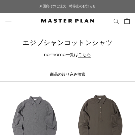
ス
米国向けのご注文一時停止のお知らせ
キ
ッ
プ
し
て
エジプシャンコットンシャツ
コ
ン
nomiamo一覧は
こちら
テ
ン
ツ
商品の絞り込み検索
に
移
動
す
る