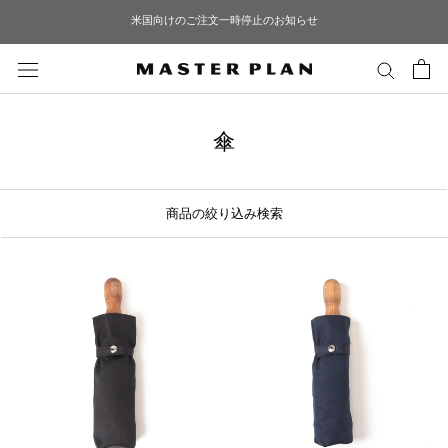
ス
米国向けのご注文一時停止のお知らせ
キ
ッ
プ
し
て
傘
コ
ン
テ
商品の絞り込み検索
ン
ツ
に
移
動
す
る