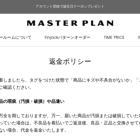
アカウント登録で誕生日クーポンプレゼント
ールームについて
Finjackパターンオーダー
TIME PRICE
ールームについて
Finjackパターンオーダー
TIME PRICE
返金ポリシー
着しましたら、タグをつけた状態で「商品にキズや不具合がないか」「
ご確認ください。
品の瑕疵（汚損・破損）や品違い
万全を期しておりますが、万一、届いた商品が汚損または破損していた
っていた場合は、不良品を着払いでご返送後、良品・正品と交換させて
ない場合、代金を返金いたします。