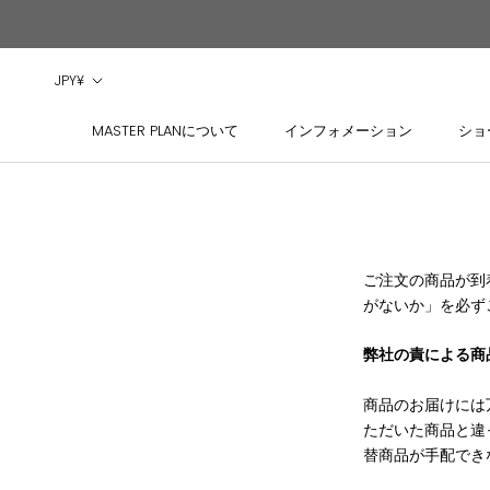
ス
キ
ッ
通
JPY¥
プ
貨
し
MASTER PLANについて
インフォメーション
ショ
MASTER PLANについて
インフォメーション
ショ
て
コ
ン
テ
ン
ツ
ご注文の商品が到
に
がないか」を必ず
移
動
弊社の責による商
す
る
商品のお届けには
ただいた商品と違
替商品が手配でき