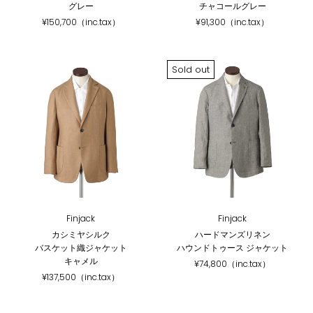
グレー
チャコールグレー
¥150,700（inc.tax）
¥91,300（inc.tax）
Sold out
Finjack
Finjack
カシミヤシルク
ハードマンズリネン
バスケット織ジャケット
ハウンドトゥース ジャケット
キャメル
¥74,800（inc.tax）
¥137,500（inc.tax）