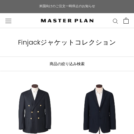
ス
米国向けのご注文一時停止のお知らせ
キ
ッ
プ
し
て
Finjackジャケットコレクション
コ
ン
テ
商品の絞り込み検索
ン
ツ
に
移
動
す
る