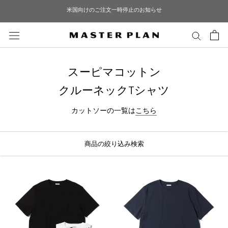
ス
米国向けのご注文一時停止のお知らせ
キ
ッ
プ
し
て
スーピマコットン
コ
ン
クルーネックTシャツ
テ
ン
カットソーの一覧は
こちら
ツ
に
商品の絞り込み検索
移
動
す
る