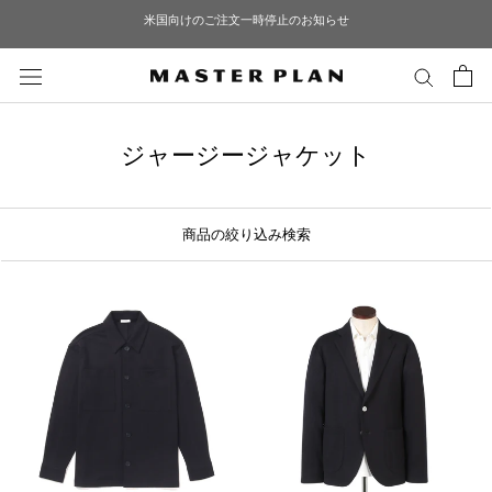
ス
米国向けのご注文一時停止のお知らせ
キ
ッ
プ
し
て
ジャージージャケット
コ
ン
テ
商品の絞り込み検索
ン
ツ
に
移
動
す
る