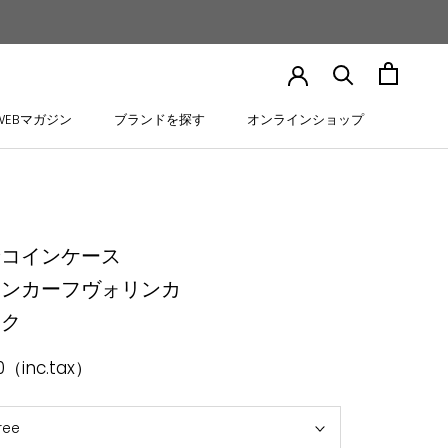
WEBマガジン
ブランドを探す
オンラインショップ
WEBマガジン
ブランドを探す
オンラインショップ
せコインケース
アンカーフヴォリンカ
ック
0（inc.tax）
ree