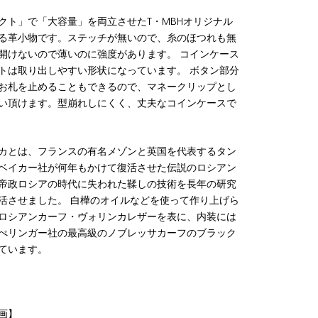
クト」で「大容量」を両立させたT・MBHオリジナル
る革小物です。ステッチが無いので、糸のほつれも無
開けないので薄いのに強度があります。 コインケース
トは取り出しやすい形状になっています。 ボタン部分
お札を止めることもできるので、マネークリップとし
い頂けます。型崩れしにくく、丈夫なコインケースで
カとは、フランスの有名メゾンと英国を代表するタン
Fベイカー社が何年もかけて復活させた伝説のロシアン
帝政ロシアの時代に失われた鞣しの技術を長年の研究
活させました。 白樺のオイルなどを使って作り上げら
ロシアンカーフ・ヴォリンカレザーを表に、内装には
ぺリンガー社の最高級のノブレッサカーフのブラック
ています。
画】