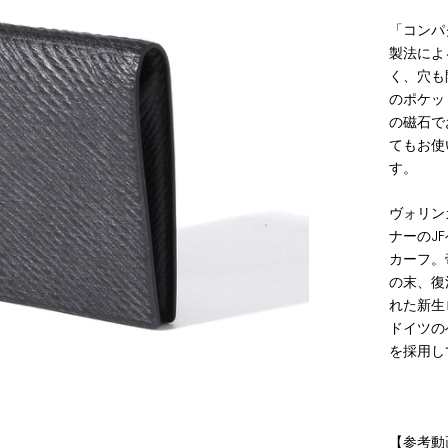
「コンパ
製法によ
く、穴も
のポケッ
の磁石で
てもお使
す。
ヴォリン
ナーのJ
カーフ。
の末、復
れた新生
ドイツの
を採用し
【参考動