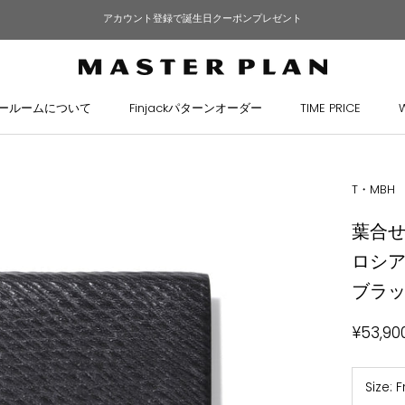
アカウント登録で誕生日クーポンプレゼント
ールームについて
Finjackパターンオーダー
TIME PRICE
ールームについて
Finjackパターンオーダー
TIME PRICE
T・MBH
葉合
ロシ
ブラ
¥53,90
Size:
F