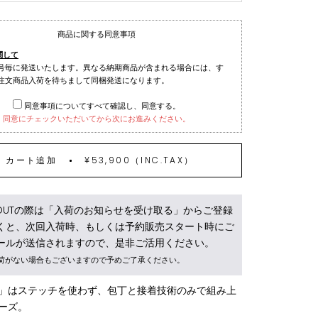
商品に関する同意事項
関して
号毎に発送いたします。異なる納期商品が含まれる場合には、す
注文商品入荷を待ちまして同梱発送になります。
同意事項についてすべて確認し、同意する。
同意にチェックいただいてから次にお進みください。
カート追加
¥53,900（INC.TAX）
D OUTの際は「入荷のお知らせを受け取る」からご登録
くと、次回入荷時、もしくは予約販売スタート時にご
ールが送信されますので、是非ご活用ください。
荷がない場合もございますので予めご了承ください。
」はステッチを使わず、包丁と接着技術のみで組み上
ーズ。