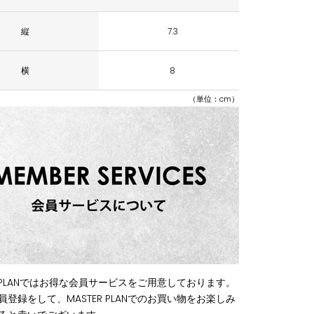
縦
7.3
横
8
（単位：cm）
ER PLANではお得な会員サービスをご用意しております。
員登録をして、MASTER PLANでのお買い物をお楽しみ