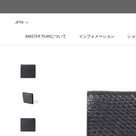
ス
キ
ッ
通
JPY¥
プ
貨
し
MASTER PLANについて
インフォメーション
ショ
MASTER PLANについて
インフォメーション
ショ
て
コ
ン
テ
ン
ツ
に
移
動
す
る