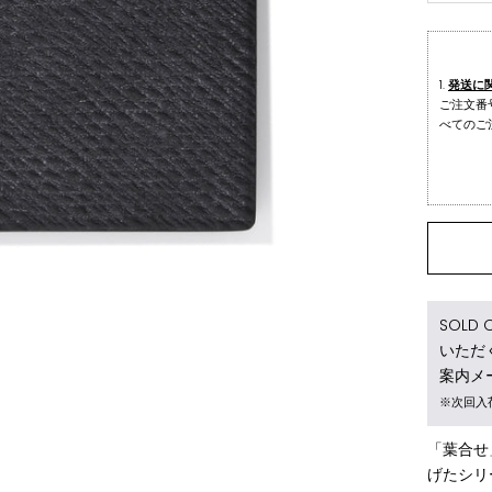
発送に
ご注文番
べてのご
SOL
いただ
案内メ
※次回入
「葉合せ
げたシリ