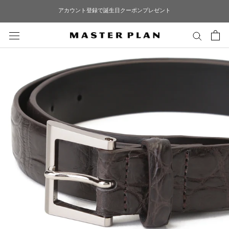
ス
アカウント登録で誕生日クーポンプレゼント
キ
ッ
プ
し
て
コ
ン
テ
ン
ツ
に
移
動
す
る