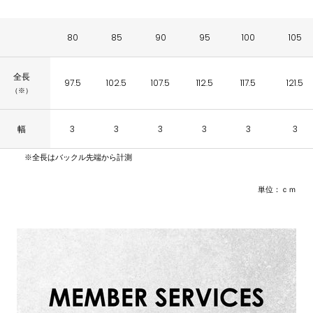
80
85
90
95
100
105
全長
97.5
102.5
107.5
112.5
117.5
121.5
（※）
幅
3
3
3
3
3
3
※全長はバックル先端から計測
単位：ｃｍ