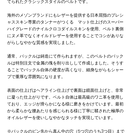
てられたクラシックスタイルのベルトです。
海外のメゾンブランドにもレザーを提供する日本屈指のプレシ
ャススキン専業のタンナーがつくる マット仕上げのスーパー
ハイグレードのナイルクロコダイルスキンを使用、ベルト裏側
にヌメ革でなくオイルドレザーを使用することでコシがありな
がらしなやかな質感を実現しました。
通常、バックルは鋳造にて作られますが、このベルトのバック
ルは特別注文で金属の塊を削り出しして作成しました。そうす
ることでバックル自体の硬度が高くなり、細身ながらもシャー
プで重厚な雰囲気になります。
表面の仕上げはヘアライン仕上げで裏面は鏡面仕上げと、非常
に凝った仕上がりです。ベルト自体は最高級のワニ革を使用し
ており、エッジが滑らかになる様に磨きをかけています。最初
から柔らかな腰あたりを感じられる様に丁寧に鞣された極厚の
オイルレザーを使いしなやかなタッチを実現しています。
※バックルのピン先から真ん中の穴（5つ穴のうち3つ目）まで